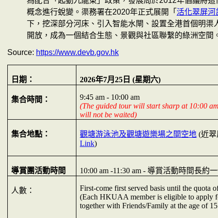
為配合「起動九龍東」政策，發展局於
2012
年倡議將這
概念進行蛻變。渠務署在
2020
年正式展開「
活化翠屏河
下，挖深部分河床、引入智能水閘、設置全港首個明渠
開放，成為一個結合生態、景觀與社區聯繫的綠洲空間
Source:
https://www.devb.gov.hk
日期：
2026
年
7
月
25
日
(
星期六
)
9:45 am - 10:00 am
集合時間：
(The guided tour will start sharp at 10:00 a
will not be waited)
集合地點：
觀塘游泳池及觀塘遊樂場之間空地
(
近翠
Link
)
導賞團活動時間
10:00 am -11:30 am -
導賞活動時間長約一
First-come first served basis until the quota o
人數：
(Each HKUAA member is eligible to apply f
together with Friends/Family at the age of 1