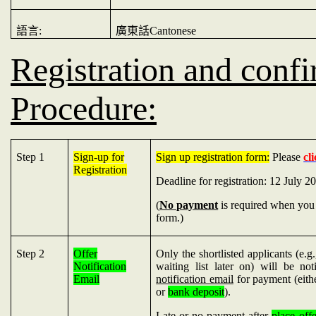
語言
:
廣東話
Cantonese
Registration and conf
Procedure:
Step 1
Sign-up for
Sign up registration form:
Please
cl
Registration
Deadline for registration: 12 July 
(
No payment
is required when you f
form.)
Step 2
Offer
Only the shortlisted applicants (e.g.
Notification
waiting list later on) will be
Email
notification email
for payment (eith
or
bank deposit
).
Late or no payment after
place offe