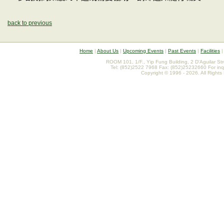
back to previous
Home
|
About Us
|
Upcoming Events
|
Past Events
|
Facilities
ROOM 101, 1/F., Yip Fung Building, 2 D'Aguilar St
Tel: (852)2522 7968 Fax: (852)25232660 For inq
Copyright © 1996 - 2026. All Rights