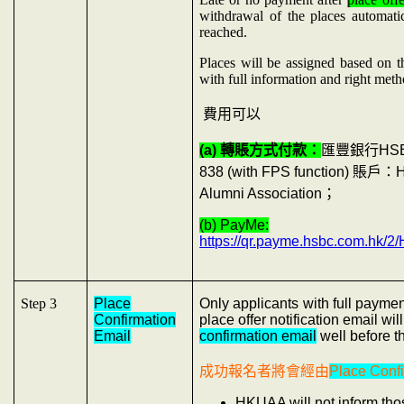
withdrawal of the places automatic
reached.
Places will be assigned based on t
with full information and right meth
費用可以
(a)
轉賬方式付款：
匯豐銀行
HS
838 (with FPS function)
賬戶：
H
Alumni Association
；
(b) PayMe:
https://qr.payme.hsbc.com.hk
Step 3
Place
Only applicants with full payment
Confirmation
place offer notification email wi
Email
confirmation email
well before th
成功報名者將會經由
Place Conf
HKUAA will not inform tho