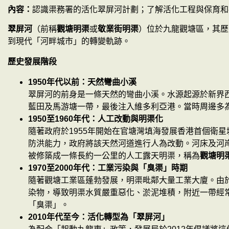
內容：
認識渠務署的活化翠屏河計劃；了解活化工程與保育和
翠屏河
（前稱
觀塘明渠
或
敬業街明渠
）位於九龍觀塘區，其歷
到現代「河畔城市」的轉變軌跡。
歷史發展階段
1950
年代以前：天然彎曲小溪
翠屏河的前身是一條天然的彎曲小溪。水源起源於新界
藍田及馬游塘一帶，最後注入維多利亞港。當時周邊多
1950
至
1960
年代：人工改動與明渠化
隨著政府於
1955
年開始在官塘灣填海發展香港首個衛星
防洪能力，政府將該天然河道進行人為改動。河床及河
被修築成一條長約一公里的人工露天明渠，稱為
觀塘明
1970
至
2000
年代：工業污染與「臭渠」時期
隨著觀塘工業區蓬勃發展，明渠毗鄰大量工業大廈。由
染物，導致明渠水質嚴重惡化、淤泥堆積，附近一帶經
「臭渠」。
2010
年代至今：活化轉型為「翠屏河」