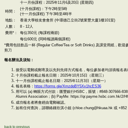
十一月份課程：2025年11月6及20日 (星期四)
(十月份課程)：下午2時至5時
時間：
(十一月份課程) 下午3時至4時半
地點：
香港大學校友會會所 (中環德己立街2號業豐大廈1樓101室)
人數：
8 - 12人
費用*：
每位350元 (每課程兩節)
每位600元 (同時報讀兩個課程)
*費用包括飲品一杯 (Regular Coffee/Tea or Soft Drinks) 
剪刀
報名辦法及須知：
接受以電郵或郵寄及以先到先得方式報名，每位參加者均須填報名表
十月份課程截止報名日期：2025年10月15日（星期三）
十一月份課程截止報名日期：2025年11月3日（星期一）
報名表格：
https://forms.gle/XmzdqBY5Xx1hcES36
用可以 (a) 轉賬方式付款：匯豐銀行HSBC，賬號：#848-307666-838 (with 
Alumni Association；(b) PayMe: https://qr.payme.hsbc.com.hk/2
成功報名者將會經由電郵確認。
如有任何查詢，請聯絡鍾欣淇小姐 (chloe.chung@hkuaa.hk 或 +852 9
back to previous