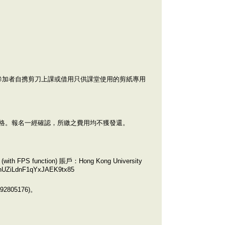
及課堂用紙，歡迎參加者自携剪刀上課或借用只供課堂使用的剪紙專用
格。報名一經確認，所繳之費用均不獲發還。
FPS function) 賬戶：Hong Kong University
/HhUZiLdnF1qYxJAEK9tx85
2805176)。