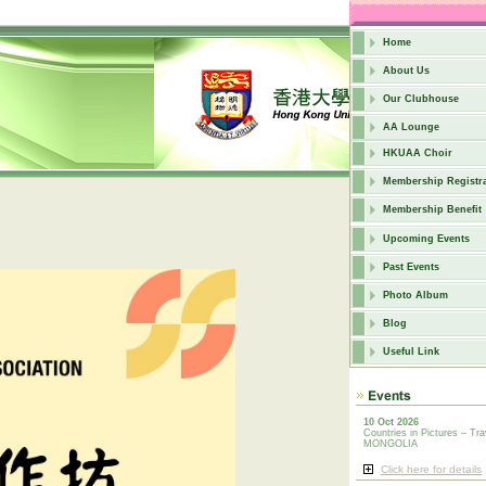
Home
About Us
Our Clubhouse
AA Lounge
HKUAA Choir
Membership Registra
Membership Benefit
Upcoming Events
Past Events
Photo Album
Blog
Useful Link
10 Oct 2026
Countries in Pictures – Tra
MONGOLIA
Click here for details