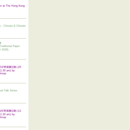
er at The Hong Kong
s - Climate & Climatic
6
tional Paper
r 2026)
 翠屏河導賞團活動 (25
11:30 am) by
Group
vel Talk Series
 啟德河導賞團活動 (11
11:30 am) by
Group