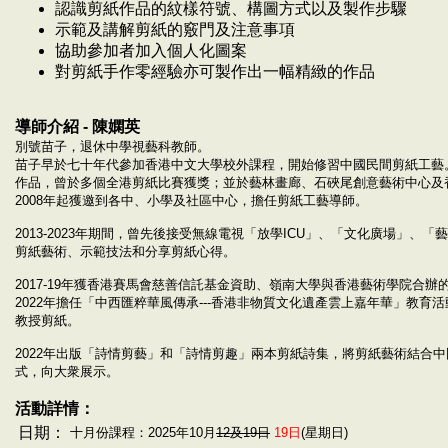
認識剪紙作品的紋樣符號、構圖方式以及製作步驟
示範及講解剪紙的竅門及注意事項
協助參加者加入個人化圖案
對剪紙手作零經驗亦可製作出一幅精緻的作品
導師介紹 - 陳嫻英
別號苗子，退休中學視藝科教師。
苗子早於七十年代參加香港中文大學校外課程，開始修習中國民間剪紙工藝。
作品，曾於多個全港剪紙比賽獲獎；並於藝林畫廊、石硤尾創意藝術中心及
2008年起獲邀到各中、小學及社區中心，擔任剪紙工藝導師。
2013-2023年期間，曾先後接受無線電視「放學ICU」、「文化廣場」
剪紙藝術、示範技法和分享剪紙心得。
2017-19年獲香港賽馬會慈善信託基金資助、嶺南大學與香港藝術學院合
2022年擔任「中西匯粹華風傳承---香港非物質文化遺產雲上嘉年華」教
教授剪紙。
2022年出版「詩情剪藝」和「詩情剪趣」兩本剪紙詩集，將剪紙藝術結合
式，向大衆展示。
活動詳情：
日期：
十月份課程：2025年10月
12及19日
19日
(星期日)