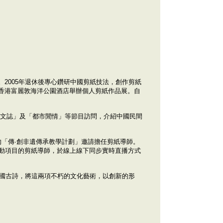
2005年退休後專心鑽研中國剪紙技法，創作剪紙
香港富麗敦海洋公園酒店舉辦個人剪紙作品展。自
、「藝文誌」及「都市閒情」等節目訪問，介紹中國民間
辦的「傳·創非遺傳承教學計劃」邀請擔任剪紙導師。
育活動項目的剪紙導師，於線上線下同步實時直播方式
中國古詩，將這兩項不朽的文化藝術，以創新的形