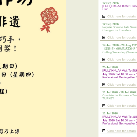
12 Sep 2026
[FULL]HKUAA Buffet Dinn
Club
Click here for details
12 Sep 2026
Popular Science Talk Serie
Changes for Travelers
Click here for details
14 Jun 2026 - 20 Aug 202
《夏日情》傳統剪紙工作坊 Tradi
Cutting Workshop (Summe
Click here for details
25 Jul 2026
[FULL]HKUAA Visit To
July 2026 Sat 10:00 am – 
Professional Get-together 
Click here for details
11 Jul 2026 - 18 Jul 2026
Countries in Pictures – Tra
TURKEY
Click here for details
11 Jul 2026
[FULL]HKUAA Visit To
July 2026 Sat 10:00 am – 
Professional
Get-together 
Click here for details