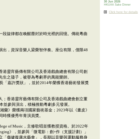
30 Jun 2026
HKUAA Sake Dinner
Click here for details
一段旋律都在喚醒塵封於時光裡的回憶。傳統粵曲
。
演出，資深音樂人梁榮智伴奏。座位有限，僅限48
香港靈宵藝傳有限公司及香港戲曲總會有限公司創
先生之孻子，被譽為粵劇界的萬能樂師。
長「嘉許獎狀」，並於2014年榮獲香港藝術發展獎
人；香港靈宵藝傳有限公司及香港戲曲總會創立董
個劇本並參與演出，積極推動粵劇多元發展。
馬湘蘭》榮獲兩項國家藝術基金；2023年以《畫皮》
同時獲優秀年青演員獎。
ge of Music，主修歌唱並獲教授資格。於2022年
onging》，並參與「微電影：創+作（支援計劃）」
立「傷健復康水藝會」，長期以音樂與運動服務身