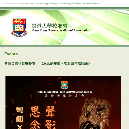
Events
粵曲Ｘ流行音樂晚宴 —《思念的季節・聲影流年演唱會》