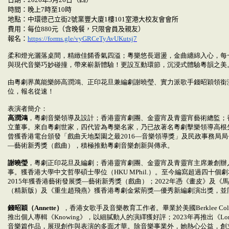
時間：晚上
7
時至
10
時
地點：中環德己立街
2
號業豐大廈
1
樓
101
室港大校友會會所
費用：每位
880
元（含晚餐，只限會員及親友）
報名：
https://forms.gle/vyGRCeTyAvUKutsj7
柔和燈光灑落桌間，精緻佳餚香氣四溢；粵樂悠長迴盪，金曲纏綿入心，每
與現代音樂巧妙碰撞，帶來嶄新體驗！更設互動環節，沉浸式體驗粵韻之美
由粵劇界萬能樂師高潤鴻、正印花旦兼編劇謝曉瑩、實力派歌手錢昭穎領銜
位，報名從速！
表演者簡介：
高潤鴻
，粵劇音樂領導及設計；香港靈宵劇團、金靈宵及青靈宵藝術總監；
立董事。來自粵劇世家，四代皆為粵樂名家，乃已故著名粵劇擊樂領導高根
曾獲香港電台頒發「戲曲天地梨園之最2016—音樂領導獎」及民政事務局局
—藝術新秀獎（戲曲），積極推動粵劇音樂創新與傳承。
謝曉瑩
，粵劇正印花旦及編劇；香港靈宵劇團、金靈宵及青靈宵主席兼創辦
事。獲香港大學中文哲學碩士學位（HKU MPhil.）。至今編寫超過四十
2015年獲香港藝術發展獎—藝術新秀獎（戲曲）；2022年憑《畫皮》及《
（精新版）及《重生趙飛燕》獲香港粵劇金紫荊獎—優秀新編劇演出獎，並
錢昭穎（Annette）
，香港女歌手及音樂教育工作者。畢業於美國Berklee Colle
推出個人專輯《Knowing》，以細膩動人的演繹獲好評；2023年再推出《L
音樂篇作品，展現創作與表演的多面才華。除音樂事業外，她熱心公益，創