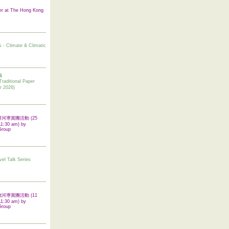
er at The Hong Kong
s - Climate & Climatic
6
tional Paper
r 2026)
 翠屏河導賞團活動 (25
11:30 am) by
Group
vel Talk Series
 啟德河導賞團活動 (11
11:30 am) by
Group