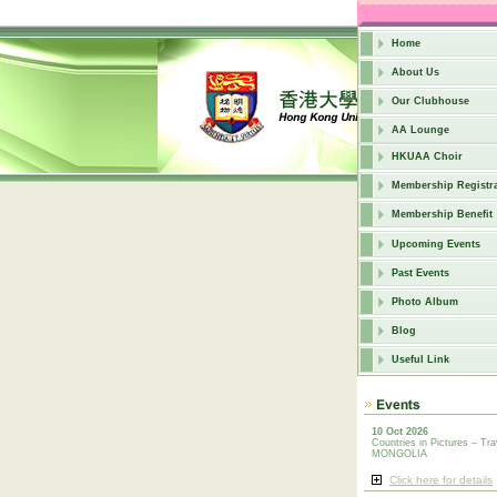
Home
About Us
Our Clubhouse
AA Lounge
HKUAA Choir
Membership Registra
Membership Benefit
Upcoming Events
Past Events
Photo Album
Blog
Useful Link
10 Oct 2026
Countries in Pictures – Tra
MONGOLIA
Click here for details