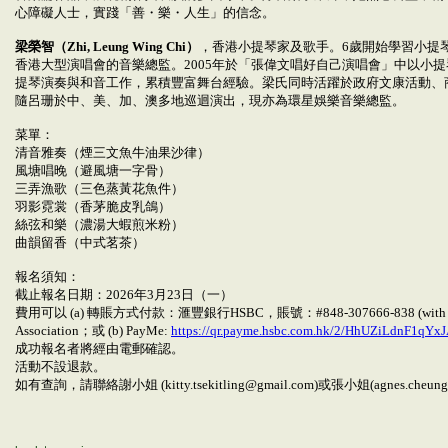
心障礙人士，實踐「善・樂・人生」的信念。
梁榮智（Zhi, Leung Wing Chi）
，香港小提琴家及歌手。6歲開始學習小提
香港大型演唱會的音樂總監。2005年於「張偉文唱好自己演唱會」中以小
提琴演奏與和音工作，累積豐富舞台經驗。梁氏同時活躍於政府文康活動、
隨呂珊於中、美、加、澳多地巡迴演出，現亦為環星娛樂音樂總監。
菜單：
清音雅奏（煙三文魚牛油果沙律）
風塘唱晚（避風塘一字骨）
三弄漁歌（三色蒸黃花魚件）
羽影霓裳（香茅脆皮乳鴿）
絲弦和樂（濃湯大蝦煎米粉）
曲韻留香（中式茗茶）
報名須知：
截止報名日期：2026年3月23日（一）
費用可以 (a) 轉賬方式付款：滙豐銀行HSBC，賬號：#848-307666-838 (with FPS fu
Association；或 (b) PayMe:
https://qr.payme.hsbc.com.hk/2/HhUZiLdnF1qYx
成功報名者將經由電郵確認。
活動不設退款。
如有查詢，請聯絡謝小姐 (kitty.tsekitling@gmail.com)或張小姐(agnes.cheung