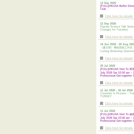
12 Sep 2026
[FULL]HKUAA Buffet Dinn
Club
Click here for details
12 Sep 2026
Popular Science Talk Serie
Changes for Travelers
Click here for details
14 Jun 2026 - 20 Aug 202
《夏日情》傳統剪紙工作坊 Tradi
Cutting Workshop (Summe
Click here for details
25 Jul 2026
[FULL]HKUAA Visit To
July 2026 Sat 10:00 am – 
Professional Get-together 
Click here for details
11 Jul 2026 - 18 Jul 2026
Countries in Pictures – Tra
TURKEY
Click here for details
11 Jul 2026
[FULL]HKUAA Visit To
July 2026 Sat 10:00 am – 
Professional
Get-together 
Click here for details