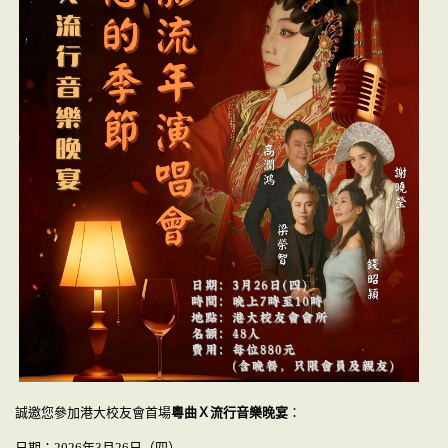
誠邀您參加港大校友會首場
粵曲Ｘ流行音樂晚宴
：
日期：
2026
年
3
月
26
日（四）