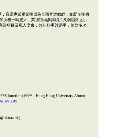
琴，音樂專業畢業後成為全職音樂教師，並歷任多個
提琴演奏一鳴驚人，其後積極參與唱片及演唱會之小
商業項目及私人宴會，兼任歌手與樂手，並曾多次
nction) 賬戶：Hong Kong University Alumni
JAEK9tx85
@hkuaa.hk)。