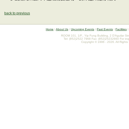
back to previous
Home
|
About Us
|
Upcoming Events
|
Past Events
|
Facilities
ROOM 101, 1/F., Yip Fung Building, 2 D'Aguilar St
Tel: (852)2522 7968 Fax: (852)25232660 For inq
Copyright © 1996 - 2026. All Rights