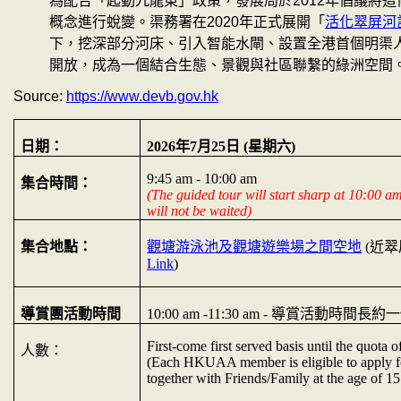
為配合「起動九龍東」政策，發展局於
2012
年倡議將這
概念進行蛻變。渠務署在
2020
年正式展開「
活化翠屏河
下，挖深部分河床、引入智能水閘、設置全港首個明渠
開放，成為一個結合生態、景觀與社區聯繫的綠洲空間
Source:
https://www.devb.gov.hk
日期：
2026
年
7
月
25
日
(
星期六
)
9:45 am - 10:00 am
集合時間：
(The guided tour will start sharp at 10:00 a
will not be waited)
集合地點：
觀塘游泳池及觀塘遊樂場之間空地
(
近翠
Link
)
導賞團活動時間
10:00 am -11:30 am -
導賞活動時間長約一
First-come first served basis until the quota o
人數：
(Each HKUAA member is eligible to apply f
together with Friends/Family at the age of 1