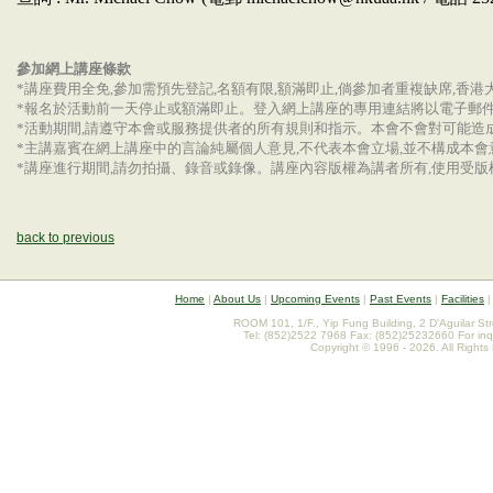
參加網上講座條款
*講座費用全免,參加需預先登記,名額有限,額滿即止,倘參加者重複缺席,香
*報名於活動前一天停止或額滿即止。登入網上講座的專用連結將以電子郵件
*活動期間,請遵守本會或服務提供者的所有規則和指示。本會不會對可能造
*主講嘉賓在網上講座中的言論純屬個人意見,不代表本會立場,並不構成本會
*講座進行期間,請勿拍攝、錄音或錄像。講座內容版權為講者所有,使用受版
back to previous
Home
|
About Us
|
Upcoming Events
|
Past Events
|
Facilities
ROOM 101, 1/F., Yip Fung Building, 2 D'Aguilar St
Tel: (852)2522 7968 Fax: (852)25232660 For inq
Copyright © 1996 - 2026. All Rights