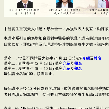
，
，
，
中醫養生重視天人相應
形神合一
亦強調因人制宜
動靜兼
。
本講座系列目的為增加會員對中醫藥的認識
講者將詳細介紹
，
。
日常飲食
運動作息及心理調控等達到保健養生之效
講座內
講座一 : 常見不同體質之養生 (4 月 22 日) 講座
介紹
及
報名
講座二 : 春季養生 (5 月 13 日) 講座
介紹
及
報名
講座三 : 夏季養生 (6 月 10 日) 講座
介紹
及
報名
每個講座名額100，額滿即止。
每個講座最後 15 分鐘為答問環節
，
歡迎會員於報名時提交問
者只需填妥簡單問卷
，
便可收到主講醫師的養生食譜(以電郵發
查詢 : Mr. Michael Chow (電郵 michaelchow@hkuaa.hk / 電話 252