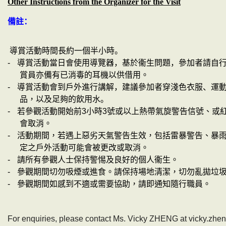
Other Instructions from the Organizer for the Visit
備註：
導
賞
活動時間長約一個半小時。
-
導
賞
活動當日會使用
導
覽器，基於
衞
生問題，參加者請自
賞
員亦備有已消毒的耳機以供借用。
-
導
賞
活動會到戶外進行講解，建議參加者穿淺色衣服、運
品
，以及
足夠的飲用水。
-
若參觀活動開始前
3
小時
3
號或以上熱帶氣旋警告信號、或
會取消。
-
活動期間，若遇上惡劣天氣警告生效，包括雷暴警告、暴
定之戶外活動可能會被更改或取消。
-
請所有參觀人士保持警惕及良好的個人衞生。
-
參觀期間切勿吸煙或進食。請保持場地清潔，切勿亂拋垃
-
參觀期間如感到不適或需要協助，請即通知隨行職員。
For enquiries, please contact Ms. Vicky ZHENG at vicky.zh