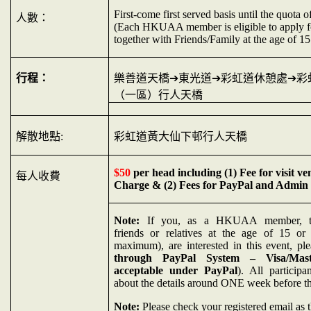
First-come first served basis until the quota o
人數：
(Each HKUAA member is eligible to apply f
together with Friends/Family at the age of 1
行程：
樂善道天橋
➔
東光道
➔
彩虹道休憩處
➔
彩
（一區）行人天
橋
解散地點
:
彩虹道黃大仙下邨行人天橋
$50
per head including (1) Fee for visit ve
每人收費
Charge & (2) Fees for PayPal and Admin
Note:
If you, as a HKUAA member, to
friends or relatives at the age of 15 or
maximum), are interested in this event, p
through PayPal System – Visa/Mas
acceptable under PayPal
). All participa
about the details around ONE week before the
Note:
Please check your registered email as t