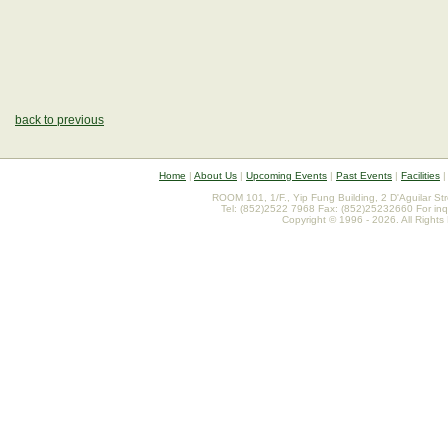
back to previous
Home
|
About Us
|
Upcoming Events
|
Past Events
|
Facilities
ROOM 101, 1/F., Yip Fung Building, 2 D'Aguilar St
Tel: (852)2522 7968 Fax: (852)25232660 For inq
Copyright © 1996 - 2026. All Rights