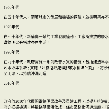
1950
年代
在五十年代末，隨著城市的發展和機場的擴建，啟德明渠亦不
1970
年代
在七十年代，新蒲崗一帶的工業發展蓬勃，工廠所排放的廢水
啟德明渠旁搭建寮屋生活
。
1990
年代
在九十年代，政府實施一系列改善水質的措施，包括建造旱季
污水收集系統
;
實施「吐露港經處理排放水輸送計劃」，將沙
至明渠，以持續沖洗河
道
2010
年代
政府於
2010
年代展開啟德明渠改善及重建工程，以提升排洪能
府亦把握機遇，將啟德明渠活化成一條市區綠化河道走廊
-
「