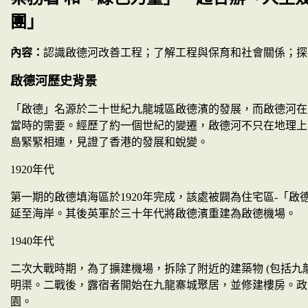
團」
內容：
認識啟德河改善工程；了解工程與保育和社會關係；探
啟德河歷史背景
「啟德」名源於二十世紀九龍城區啟德濱的發展，而啟德河在
當時的
需要。經歷了約一個世紀的變遷，啟德河不只在地理上
島緊緊相連，見證了香港的發展和蛻變
。
1920
年代
第一期的啟德填海區於
1920
年完成，該處被闢為住宅區
-
「啟
延至海岸。其後英軍於三十年代將啟德濱重建為啟德機場
。
1940
年代
二次大戰時期，為了擴建機場，拆除了附近的建築物
(
包括九
明渠。二戰後，露宿者開始在九龍寨城聚居，並修建樓房。政
園
。