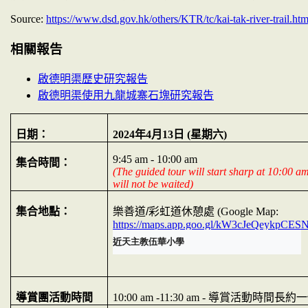
Source:
https://www.dsd.gov.hk/others/KTR/tc/kai-tak-river-trail.htm
相關報告
啟德明渠歷史研究報告
啟德明渠使用九龍城寨石塊研究報告
日期：
2024
年
4
月
13
日
(
星期六
)
9:45 am - 10:00 am
集合時間：
(The guided tour will start sharp at 10:00 a
will not be waited)
集合地點：
樂善道
/
彩虹道休憩處
(Google Map:
https://maps.app.goo.gl/kW3cJeQeykpCE
近
天主教伍華小學
導賞團活動時間
10:00 am -11:30 am -
導賞活動時間長約一